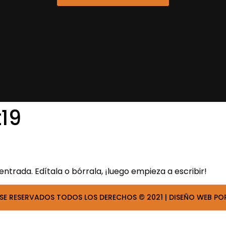
19
ntrada. Edítala o bórrala, ¡luego empieza a escribir!
SE RESERVADOS TODOS LOS DERECHOS © 2021 | DISEÑO WEB PO